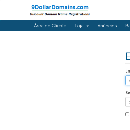
Área do Cliente
Loja
Anúncios
B
Em
S