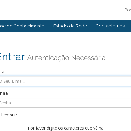
Po
ase de Conhecimento
Estado da Rede
Contacte-nos
Entrar
Autenticação Necessária
ail
enha
Lembrar
Por favor digite os caracteres que vê na