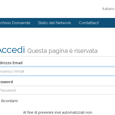
Italian
rchivio Domande
Stato del Network
Contattaci!
Accedi
Questa pagina è riservata
dirizzo Email
assword
Ricordami
Al fine di prevenire invii automatizzati non