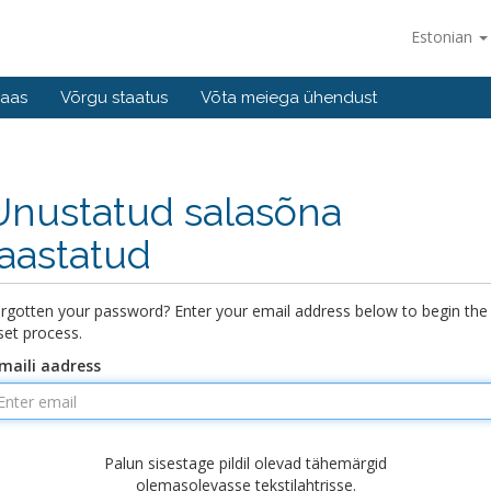
Estonian
baas
Võrgu staatus
Võta meiega ühendust
Unustatud salasõna
taastatud
rgotten your password? Enter your email address below to begin the
set process.
maili aadress
Palun sisestage pildil olevad tähemärgid
olemasolevasse tekstilahtrisse.