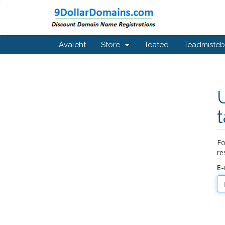
Avaleht
Store
Teated
Teadmiste
Fo
re
E-