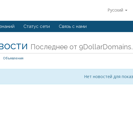
Русский
 знаний
Статус сети
Связь с нами
вости
Последнее от 9DollarDomains
Объявления
Нет новостей для пока