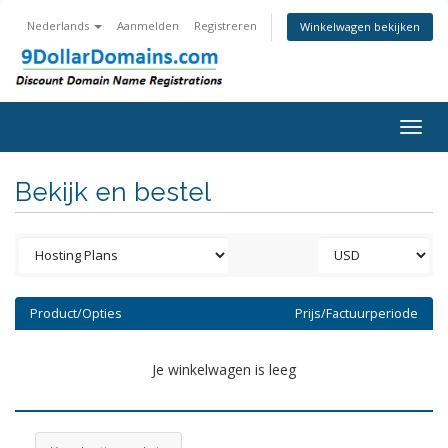
Nederlands
Aanmelden
Registreren
Winkelwagen bekijken
Togg
navig
Bekijk en bestel
Product/Opties
Prijs/Factuurperiode
Je winkelwagen is leeg